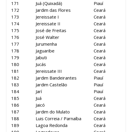
171
Juá (Quixadá)
Piauí
172
Jardim das Flores
Ceará
173
Jereissate I
Ceará
174
Jereissate II
Ceará
175
José de Freitas
Ceará
176
José Walter
Ceará
177
Jurumenha
Ceará
178
Jaguaribe
Ceará
179
Jabuti
Ceará
180
Jucás
Ceará
181
Jereissate III
Ceará
182
Jardim Bandeirantes
Piauí
183
Jardim Castelão
Piauí
184
Jarí
Piauí
185
Juá
Ceará
186
Jaicó
Ceará
187
Jardim do Mulato
Ceará
188
Luis Correia / Parnaíba
Ceará
189
Lagoa Redonda
Ceará
190
Logradoura
Ceará