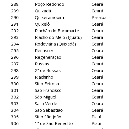
288
Poço Redondo
Ceará
289
Quixadá
Ceará
290
Quixeramobim
Paraíba
291
Quixelô
Ceará
292
Riachão do Bacamarte
Ceára
293
Riacho do Meio (Iguatú)
Ceará
294
Rodoviária (Quixadá)
Ceará
295
Renascer
Ceará
296
Regeneração
Ceará
297
Russas
Ceará
298
2ª de Russas
Ceará
299
Riachinho
Ceará
300
Sitio Feitosa
Ceará
301
São Francisco
Ceará
302
São Miguel
Ceará
303
Saco Verde
Ceará
304
São Sebastião
Ceará
305
Sítio São João
Piauí
306
1ª de São Benedito
Piauí