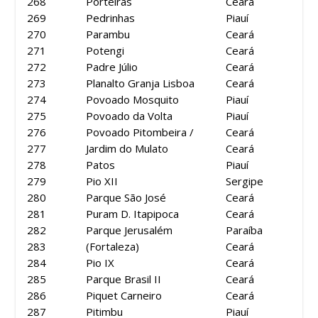
268
Porteiras
Ceará
269
Pedrinhas
Piauí
270
Parambu
Ceará
271
Potengi
Ceará
272
Padre Júlio
Ceará
273
Planalto Granja Lisboa
Ceará
274
Povoado Mosquito
Piauí
275
Povoado da Volta
Piauí
276
Povoado Pitombeira /
Ceará
277
Jardim do Mulato
Ceará
278
Patos
Piauí
279
Pio XII
Sergipe
280
Parque São José
Ceará
281
Puram D. Itapipoca
Ceará
282
Parque Jerusalém
Paraíba
283
(Fortaleza)
Ceará
284
Pio IX
Ceará
285
Parque Brasil II
Ceará
286
Piquet Carneiro
Ceará
287
Pitimbu
Piauí