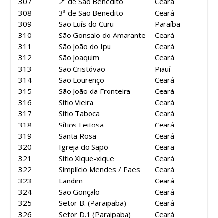
307
2ª de São Benedito
Ceará
308
3ª de São Benedito
Ceará
309
São Luís do Curu
Paraíba
310
São Gonsalo do Amarante
Ceará
311
São João do Ipú
Ceará
312
São Joaquim
Ceará
313
São Cristóvão
Piauí
314
São Lourenço
Ceará
315
São João da Fronteira
Ceará
316
Sítio Vieira
Ceará
317
Sítio Taboca
Ceará
318
Sítios Feitosa
Ceará
319
Santa Rosa
Ceará
320
Igreja do Sapó
Ceará
321
Sítio Xique-xique
Ceará
322
Simplício Mendes / Paes
Ceará
323
Landim
Ceará
324
São Gonçalo
Ceará
325
Setor B. (Paraipaba)
Ceará
326
Setor D.1 (Paraipaba)
Ceará