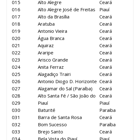
015
Alto Alegre
Ceará
016
Alto Alegre José de Freitas
Piauí
017
Alto da Brasília
Ceará
018
Aratuba
Ceará
019
Antonio Vieira
Ceará
020
Água Branca
Ceará
021
Aquiraz
Ceará
022
Araripe
Ceará
023
Arisco Grande
Ceará
024
Anita Ferraz
Ceará
025
Alagadiço Trairi
Ceará
026
Antonio Diogo D. Horizonte
Ceará
027
Alagamar do Sal (Paraíba)
Ceará
028
Alto Santa Fé / São João do
Ceará
029
Piauí
Piauí
030
Baturité
Paraiba
031
Barra de Santa Rosa
Ceará
032
Bom Sucesso
Paraíba
033
Brejo Santo
Ceará
034
Bela Vista do Piauí
Piauí