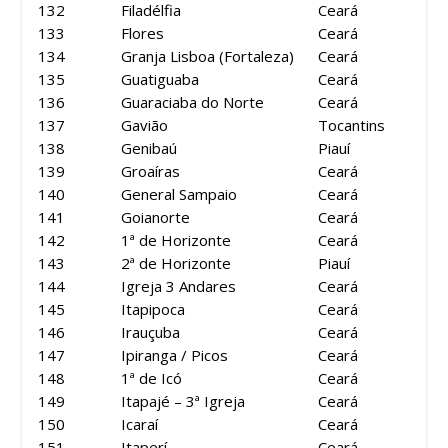
132
Filadélfia
Ceará
133
Flores
Ceará
134
Granja Lisboa (Fortaleza)
Ceará
135
Guatiguaba
Ceará
136
Guaraciaba do Norte
Ceará
137
Gavião
Tocantins
138
Genibaú
Piauí
139
Groaíras
Ceará
140
General Sampaio
Ceará
141
Goianorte
Ceará
142
1ª de Horizonte
Ceará
143
2ª de Horizonte
Piauí
144
Igreja 3 Andares
Ceará
145
Itapipoca
Ceará
146
Irauçuba
Ceará
147
Ipiranga / Picos
Ceará
148
1ª de Icó
Ceará
149
Itapajé – 3ª Igreja
Ceará
150
Icaraí
Ceará
151
Itaperí
Ceará