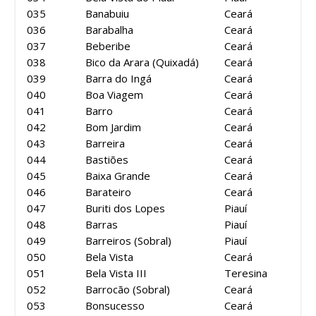
035
Banabuiu
Ceará
036
Barabalha
Ceará
037
Beberibe
Ceará
038
Bico da Arara (Quixadá)
Ceará
039
Barra do Ingá
Ceará
040
Boa Viagem
Ceará
041
Barro
Ceará
042
Bom Jardim
Ceará
043
Barreira
Ceará
044
Bastiões
Ceará
045
Baixa Grande
Ceará
046
Barateiro
Ceará
047
Buriti dos Lopes
Piauí
048
Barras
Piauí
049
Barreiros (Sobral)
Piauí
050
Bela Vista
Ceará
051
Bela Vista III
Teresina
052
Barrocão (Sobral)
Ceará
053
Bonsucesso
Ceará