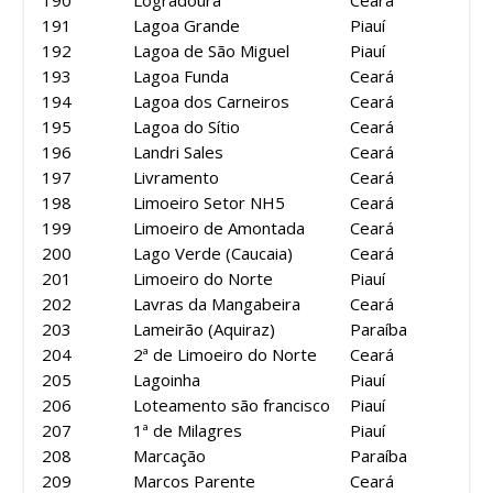
191
Lagoa Grande
Piauí
192
Lagoa de São Miguel
Piauí
193
Lagoa Funda
Ceará
194
Lagoa dos Carneiros
Ceará
195
Lagoa do Sítio
Ceará
196
Landri Sales
Ceará
197
Livramento
Ceará
198
Limoeiro Setor NH5
Ceará
199
Limoeiro de Amontada
Ceará
200
Lago Verde (Caucaia)
Ceará
201
Limoeiro do Norte
Piauí
202
Lavras da Mangabeira
Ceará
203
Lameirão (Aquiraz)
Paraíba
204
2ª de Limoeiro do Norte
Ceará
205
Lagoinha
Piauí
206
Loteamento são francisco
Piauí
207
1ª de Milagres
Piauí
208
Marcação
Paraíba
209
Marcos Parente
Ceará