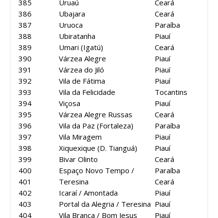
385
Uruaú
Ceará
386
Ubajara
Ceará
387
Uruoca
Paraíba
388
Ubiratanha
Piauí
389
Umari (Igatú)
Ceará
390
Várzea Alegre
Piauí
391
Várzea do Jiló
Piauí
392
Vila de Fátima
Piauí
393
Vila da Felicidade
Tocantins
394
Viçosa
Piauí
395
Várzea Alegre Russas
Ceará
396
Vila da Paz (Fortaleza)
Paraíba
397
Vila Miragem
Piauí
398
Xiquexique (D. Tianguá)
Piauí
399
Bivar Olinto
Ceará
400
Espaço Novo Tempo /
Paraíba
401
Teresina
Ceará
402
Icaraí / Amontada
Piauí
403
Portal da Alegria / Teresina
Piauí
404
Vila Branca / Bom Jesus
Piauí