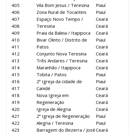
405
Vila Bom Jesus / Teresina
Piauí
406
Zona Rural de Tocantins
Piauí
407
Espaço Novo Tempo /
Ceará
408
Teresina
Ceará
409
Praia da Baleia / Itapipoca
Ceará
410
Bivar Olinto / Distrito de
Piauí
411
Patos
Ceará
412
Conjunto Nova Teresina
Ceará
413
Três Andares / Teresina
Ceará
414
Maranhão / Itapipoca
Ceará
415
Tobita / Patos
Piauí
416
2ª Igreja da cidade de
Piauí
417
Canidé
Ceará
418
Nova Igreja em
Ceará
419
Regeneração
Ceará
420
Igreja de Alegria
Ceará
421
2ª Igreja de Regeneração
Piauí
422
Alegria / Teresina
Piauí
423
Barragem do Bezerra / José
Ceará