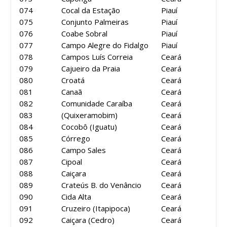
074
Cocal da Estação
Piauí
075
Conjunto Palmeiras
Piauí
076
Coabe Sobral
Piauí
077
Campo Alegre do Fidalgo
Piauí
078
Campos Luís Correia
Ceará
079
Cajueiro da Praia
Ceará
080
Croatá
Ceará
081
Canaã
Ceará
082
Comunidade Caraíba
Ceará
083
(Quixeramobim)
Ceará
084
Cocobô (Iguatu)
Ceará
085
Córrego
Ceará
086
Campo Sales
Ceará
087
Cipoal
Ceará
088
Caiçara
Ceará
089
Crateús B. do Venâncio
Ceará
090
Cida Alta
Ceará
091
Cruzeiro (Itapipoca)
Ceará
092
Caiçara (Cedro)
Ceará