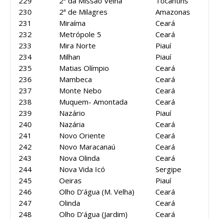
229
2ª da Missão Velha
Tocantins
230
2ª de Milagres
Amazonas
231
Miraíma
Ceará
232
Metrópole 5
Ceará
233
Mira Norte
Piauí
234
Milhan
Piauí
235
Matias Olímpio
Ceará
236
Mambeca
Ceará
237
Monte Nebo
Ceará
238
Muquem- Amontada
Ceará
239
Nazário
Piauí
240
Nazária
Ceará
241
Novo Oriente
Ceará
242
Novo Maracanaú
Ceará
243
Nova Olinda
Ceará
244
Nova Vida Icó
Sergipe
245
Oeiras
Piauí
246
Olho D’água (M. Velha)
Ceará
247
Olinda
Ceará
248
Olho D’água (Jardim)
Ceará