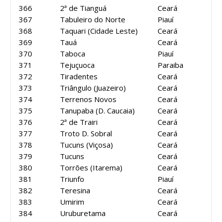
366
2ª de Tianguá
Ceará
367
Tabuleiro do Norte
Piauí
368
Taquari (Cidade Leste)
Ceará
369
Tauá
Ceará
370
Taboca
Piauí
371
Tejuçuoca
Paraiba
372
Tiradentes
Ceará
373
Triângulo (Juazeiro)
Ceará
374
Terrenos Novos
Ceará
375
Tanupaba (D. Caucaia)
Ceará
376
2ª de Trairi
Ceará
377
Troto D. Sobral
Ceará
378
Tucuns (Viçosa)
Ceará
379
Tucuns
Ceará
380
Torrões (Itarema)
Ceará
381
Triunfo
Piauí
382
Teresina
Ceará
383
Umirim
Ceará
384
Uruburetama
Ceará