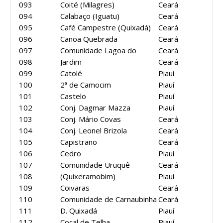
093
Coité (Milagres)
Ceará
094
Calabaço (Iguatu)
Ceará
095
Café Campestre (Quixadá)
Ceará
096
Canoa Quebrada
Ceará
097
Comunidade Lagoa do
Ceará
098
Jardim
Ceará
099
Catolé
Piauí
100
2ª de Camocim
Piauí
101
Castelo
Piauí
102
Conj. Dagmar Mazza
Piauí
103
Conj. Mário Covas
Ceará
104
Conj. Leonel Brizola
Ceará
105
Capistrano
Ceará
106
Cedro
Piauí
107
Comunidade Uruquê
Ceará
108
(Quixeramobim)
Piauí
109
Coivaras
Ceará
110
Comunidade de Carnaubinha
Ceará
111
D. Quixadá
Piauí
112
Cocal de Telha
Piauí