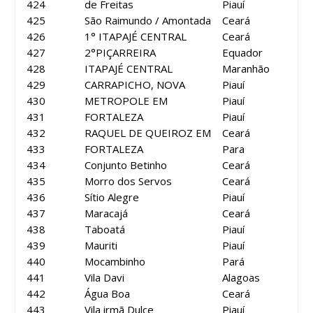
424
de Freitas
Piauí
425
São Raimundo / Amontada
Ceará
426
1° ITAPAJÉ CENTRAL
Ceará
427
2°PIÇARREIRA
Equador
428
ITAPAJÉ CENTRAL
Maranhão
429
CARRAPICHO, NOVA
Piauí
430
METROPOLE EM
Piauí
431
FORTALEZA
Piauí
432
RAQUEL DE QUEIROZ EM
Ceará
433
FORTALEZA
Para
434
Conjunto Betinho
Ceará
435
Morro dos Servos
Ceará
436
Sítio Alegre
Piauí
437
Maracajá
Ceará
438
Taboatá
Piauí
439
Mauriti
Piauí
440
Mocambinho
Pará
441
Vila Davi
Alagoas
442
Água Boa
Ceará
443
Vila irmã Dulce
Piauí