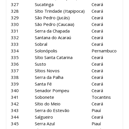
327
Sucatinga
Ceará
328
Sítio Trindade (Itapipoca)
Ceará
329
São Pedro (Jucás)
Ceará
330
São Pedro (Caucaia)
Ceará
331
Serra da Chapada
Ceará
332
Santana do Acaraú
Ceará
333
Sobral
Ceará
334
Solonópolis
Pernambuco
335
Sítio Santa Catarina
Ceará
336
Susto
Ceará
337
Sítios Novos
Ceará
338
Serra da Palha
Ceará
339
Santa Fé
Ceará
340
Senador Pompeu
Ceará
341
Sobonete
Tocantins
342
Sítio do Meio
Ceará
343
Serra do Estevão
Piauí
344
Salgueiro
Ceará
345
Serra Azul
Piauí