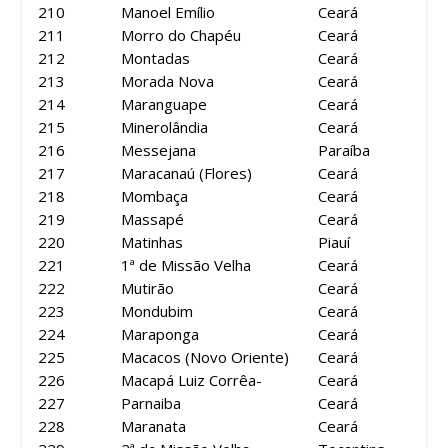
210
Manoel Emílio
Ceará
211
Morro do Chapéu
Ceará
212
Montadas
Ceará
213
Morada Nova
Ceará
214
Maranguape
Ceará
215
Minerolândia
Ceará
216
Messejana
Paraíba
217
Maracanaú (Flores)
Ceará
218
Mombaça
Ceará
219
Massapé
Ceará
220
Matinhas
Piauí
221
1ª de Missão Velha
Ceará
222
Mutirão
Ceará
223
Mondubim
Ceará
224
Maraponga
Ceará
225
Macacos (Novo Oriente)
Ceará
226
Macapá Luiz Corrêa-
Ceará
227
Parnaiba
Ceará
228
Maranata
Ceará