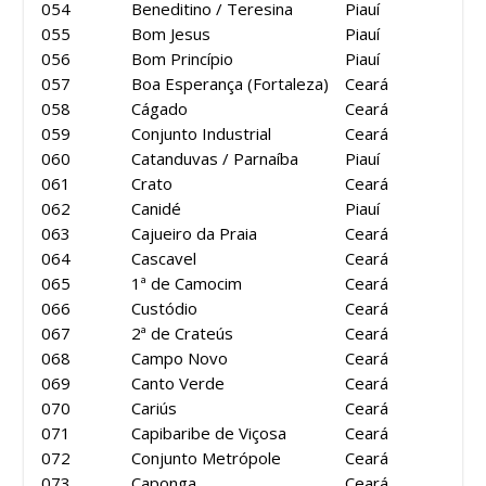
054
Beneditino / Teresina
Piauí
055
Bom Jesus
Piauí
056
Bom Princípio
Piauí
057
Boa Esperança (Fortaleza)
Ceará
058
Cágado
Ceará
059
Conjunto Industrial
Ceará
060
Catanduvas / Parnaíba
Piauí
061
Crato
Ceará
062
Canidé
Piauí
063
Cajueiro da Praia
Ceará
064
Cascavel
Ceará
065
1ª de Camocim
Ceará
066
Custódio
Ceará
067
2ª de Crateús
Ceará
068
Campo Novo
Ceará
069
Canto Verde
Ceará
070
Cariús
Ceará
071
Capibaribe de Viçosa
Ceará
072
Conjunto Metrópole
Ceará
073
Caponga
Ceará