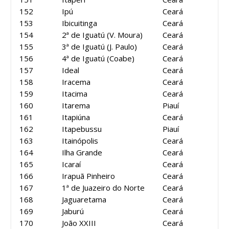
152
Ipú
Ceará
153
Ibicuitinga
Ceará
154
2ª de Iguatú (V. Moura)
Ceará
155
3ª de Iguatú (J. Paulo)
Ceará
156
4ª de Iguatú (Coabe)
Ceará
157
Ideal
Ceará
158
Iracema
Ceará
159
Itacima
Ceará
160
Itarema
Piauí
161
Itapiúna
Ceará
162
Itapebussu
Piauí
163
Itainópolis
Ceará
164
Ilha Grande
Ceará
165
Icaraí
Ceará
166
Irapuã Pinheiro
Ceará
167
1ª de Juazeiro do Norte
Ceará
168
Jaguaretama
Ceará
169
Jaburú
Ceará
170
João XXIII
Ceará