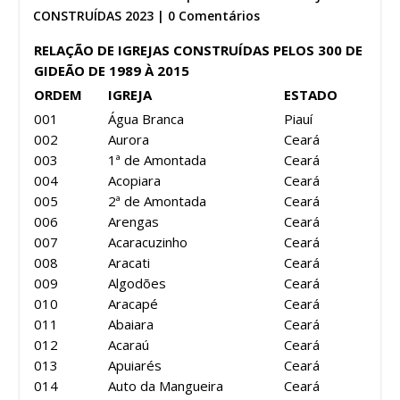
CONSTRUÍDAS 2023
|
0 Comentários
RELAÇÃO DE IGREJAS CONSTRUÍDAS PELOS 300 DE
GIDEÃO DE 1989 À 2015
ORDEM
IGREJA
ESTADO
001
Água Branca
Piauí
002
Aurora
Ceará
003
1ª de Amontada
Ceará
004
Acopiara
Ceará
005
2ª de Amontada
Ceará
006
Arengas
Ceará
007
Acaracuzinho
Ceará
008
Aracati
Ceará
009
Algodões
Ceará
010
Aracapé
Ceará
011
Abaiara
Ceará
012
Acaraú
Ceará
013
Apuiarés
Ceará
014
Auto da Mangueira
Ceará