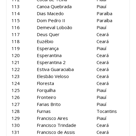
113
Canoa Quebrada
Piauí
114
Dias Macedo
Paraíba
115
Dom Pedro II
Paraíba
116
Demeval Loboão
Piauí
117
Deus Quer
Ceará
118
Euzébio
Ceará
119
Esperança
Piauí
120
Esperantina
Ceará
121
Esperantina 2
Ceará
122
Estiva Guaraciaba
Ceará
123
Elesbão Veloso
Ceará
124
Floresta
Ceará
125
Forquilha
Piauí
126
Fronteiro
Piauí
127
Farias Brito
Piauí
128
Furnas
Tocantins
129
Francisco Aires
Piauí
130
Francisco Trindade
Ceará
131
Francisco de Assis
Ceará