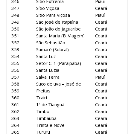
346
Sítio Extrema
Piauí
347
Sítio Viçosa
Ceará
348
Sitio Para Viçosa
Piauí
349
São José de Itapiúna
Ceará
350
São João do Jaguaribe
Ceará
351
Santa Maria (B. Viagem)
Ceará
352
São Sebastião
Ceará
353
Sumaré (Sobral)
Ceará
354
Santa Luz
Ceará
355
Setor C. 1 (Paraipaba)
Ceará
356
Santa Luzia
Ceará
357
Salva Terra
Piauí
358
Suco de uva – José de
Ceará
359
Freitas
Ceará
360
Trairi
Ceará
361
1ª de Tianguá
Ceará
362
Timbó
Ceará
363
Timbaúba
Ceará
364
Trinta e Nove
Ceará
365
Tururu
Ceará