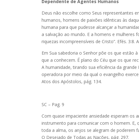
Dependente de Agentes Humanos
Deus não escolhe como Seus representantes en
humanos, homens de paixões idênticas às daque
humana para que pudesse alcançar a humanidad
a salvação ao mundo. E a homens e mulheres foi
riquezas incompreensíveis de Cristo”. Efés. 3:8. 
Em Sua sabedoria o Senhor põe os que estão à
que a conhecem. É plano do Céu que os que re
A humanidade, tirando sua eficiência da grande 
operadora por meio da qual o evangelho exerce 
Atos dos Apóstolos, pág. 134.
SC – Pag. 9
Com quase impaciente ansiedade esperam os a
instrumento para comunicar com o homem. E, 
toda a alma, os anjos se alegram de poderem fa
O Desejado de Todas as Nações, pág. 297.