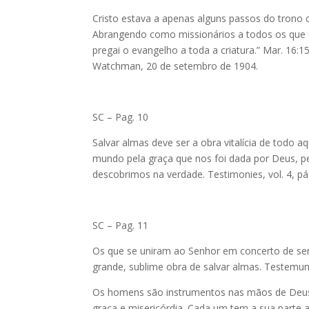
Cristo estava a apenas alguns passos do trono 
Abrangendo como missionários a todos os que 
pregai o evangelho a toda a criatura.” Mar. 16
Watchman, 20 de setembro de 1904.
SC – Pag. 10
Salvar almas deve ser a obra vitalícia de todo 
mundo pela graça que nos foi dada por Deus, pel
descobrimos na verdade. Testimonies, vol. 4, pá
SC – Pag. 11
Os que se uniram ao Senhor em concerto de ser
grande, sublime obra de salvar almas. Testemunh
Os homens são instrumentos nas mãos de Deus
graça e misericórdia. Cada um tem a sua parte