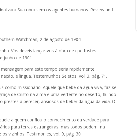
finalizará Sua obra sem os agentes humanos. Review and
 Southern Watchman, 2 de agosto de 1904.
nha. Vós deveis lançar-vos à obra de que fostes
de junho de 1901.
 a mensagem para este tempo seria rapidamente
ação, e língua. Testemunhos Seletos, vol. 3, pág. 71.
us como missionário. Aquele que bebe da água viva, faz-se
 graça de Cristo na alma é uma vertente no deserto, fluindo
ão prestes a perecer, ansiosos de beber da água da vida. O
aquele a quem confiou o conhecimento da verdade para
rios para terras estrangeiras, mas todos podem, na
e os vizinhos. Testimonies, vol. 9, pág. 30.