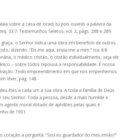
alaia sobre a casa de Israel; tu pois ouvirás a palavra da
eq. 33:7. Testemunhos Seletos, vol. 3, págs. 288 e 289.
 graça, o Senhor indica uma obra em benefício de outros.
to, dizendo: “Eis-me aqui, envia-me a mim.” Isa. 6:8.
nária, o médico cristão, o cristão individualmente, seja ele
ânico – sobre todos repousa a responsabilidade. É nossa
 salvação. Todo empreendimento em que nos empenhemos
m Viver, pág. 148.
deu-lhes a cada um a sua obra. A toda a família de Deus
e seu Senhor. Toda a pessoa, desde a mais humilde e
m agente moral dotado de aptidões pelas quais é
unho de 1901.
so coração a pergunta: “Sou eu guardador do meu irmão?”