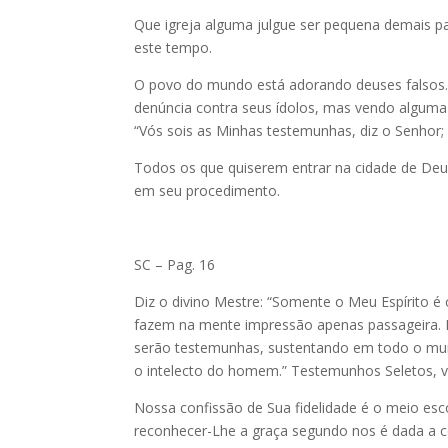
Que igreja alguma julgue ser pequena demais par
este tempo.
O povo do mundo está adorando deuses falsos. 
denúncia contra seus ídolos, mas vendo alguma
“Vós sois as Minhas testemunhas, diz o Senhor; E
Todos os que quiserem entrar na cidade de Deus 
em seu procedimento.
SC – Pag. 16
Diz o divino Mestre: “Somente o Meu Espírito é
fazem na mente impressão apenas passageira. E
serão testemunhas, sustentando em todo o mund
o intelecto do homem.” Testemunhos Seletos, vol
Nossa confissão de Sua fidelidade é o meio esc
reconhecer-Lhe a graça segundo nos é dada a 