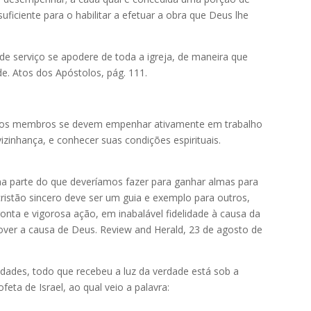
ficiente para o habilitar a efetuar a obra que Deus lhe
e serviço se apodere de toda a igreja, de maneira que
e. Atos dos Apóstolos, pág. 111.
os os membros se devem empenhar ativamente em trabalho
vizinhança, e conhecer suas condições espirituais.
a parte do que deveríamos fazer para ganhar almas para
cristão sincero deve ser um guia e exemplo para outros,
ronta e vigorosa ação, em inabalável fidelidade à causa da
mover a causa de Deus. Review and Herald, 23 de agosto de
ades, todo que recebeu a luz da verdade está sob a
ta de Israel, ao qual veio a palavra: