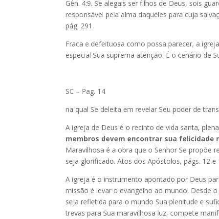
Gên. 4:9. Se alegais ser filhos de Deus, sois gu
responsável pela alma daqueles para cuja salvaç
pág. 291.
Fraca e defeituosa como possa parecer, a igre
especial Sua suprema atenção. É o cenário de S
SC – Pag. 14
na qual Se deleita em revelar Seu poder de tran
A igreja de Deus é o recinto de vida santa, ple
membros devem encontrar sua felicidade 
Maravilhosa é a obra que o Senhor Se propõe re
seja glorificado. Atos dos Apóstolos, págs. 12 e 
A igreja é o instrumento apontado por Deus par
missão é levar o evangelho ao mundo. Desde o p
seja refletida para o mundo Sua plenitude e su
trevas para Sua maravilhosa luz, compete manife