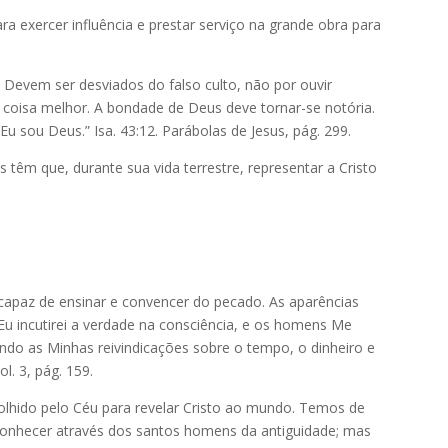
a exercer influência e prestar serviço na grande obra para
Devem ser desviados do falso culto, não por ouvir
 coisa melhor. A bondade de Deus deve tornar-se notória.
u sou Deus.” Isa. 43:12. Parábolas de Jesus, pág. 299.
têm que, durante sua vida terrestre, representar a Cristo
 capaz de ensinar e convencer do pecado. As aparências
u incutirei a verdade na consciência, e os homens Me
o as Minhas reivindicações sobre o tempo, o dinheiro e
. 3, pág. 159.
olhido pelo Céu para revelar Cristo ao mundo. Temos de
conhecer através dos santos homens da antiguidade; mas