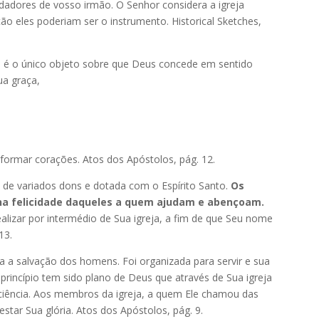
ardadores de vosso irmão. O Senhor considera a igreja
ão eles poderiam ser o instrumento. Historical Sketches,
ja é o único objeto sobre que Deus concede em sentido
ua graça,
sformar corações. Atos dos Apóstolos, pág. 12.
na de variados dons e dotada com o Espírito Santo.
Os
na felicidade daqueles a quem ajudam e abençoam.
alizar por intermédio de Sua igreja, a fim de que Seu nome
13.
a a salvação dos homens. Foi organizada para servir e sua
rincípio tem sido plano de Deus que através de Sua igreja
ficiência. Aos membros da igreja, a quem Ele chamou das
star Sua glória. Atos dos Apóstolos, pág. 9.