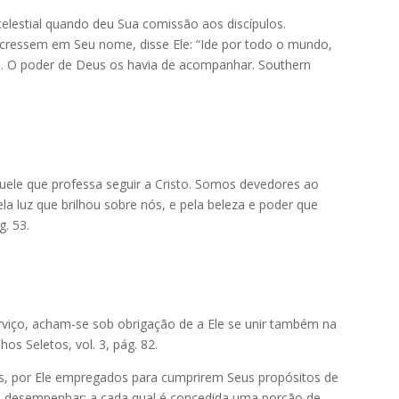
celestial quando deu Sua comissão aos discípulos.
cressem em Seu nome, disse Ele: “Ide por todo o mundo,
:15. O poder de Deus os havia de acompanhar. Southern
aquele que professa seguir a Cristo. Somos devedores ao
a luz que brilhou sobre nós, e pela beleza e poder que
g. 53.
viço, acham-se sob obrigação de a Ele se unir também na
os Seletos, vol. 3, pág. 82.
, por Ele empregados para cumprirem Seus propósitos de
 a desempenhar; a cada qual é concedida uma porção de