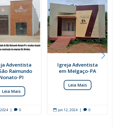
eja Adventista
Igreja Adventista
São Raimundo
em Melgaço-PA
Nonato-PI
Leia Mais
Leia Mais
, 2024
|
0
jun 12, 2024
|
0
ju



