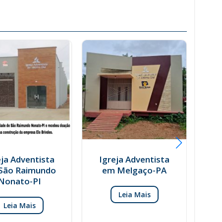
eja Adventista
Igreja Adventista
São Raimundo
em Melgaço-PA
Nonato-PI
Leia Mais
Leia Mais