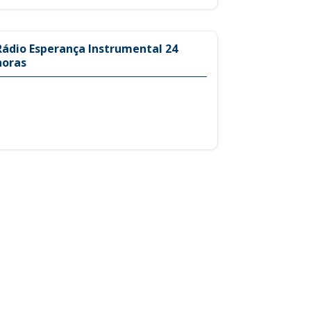
Rádio Esperança Instrumental 24
horas
Evangelismo
Gualdrapas-CE
Leia Mais