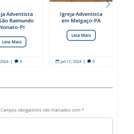
eja Adventista
Igreja Adventista
São Raimundo
em Melgaço-PA
Nonato-PI
Leia Mais
Leia Mais
, 2024
|
0
jun 12, 2024
|
0
ju




Campos obrigatórios são marcados com
*