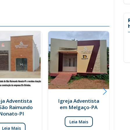
eja Adventista
Igreja Adventista
São Raimundo
em Melgaço-PA
Nonato-PI
Leia Mais
Leia Mais