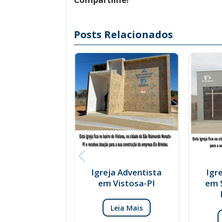
Posts Relacionados
Igreja Adventista
Igr
em Vistosa-PI
em 
Leia Mais