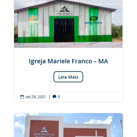
Igreja Mariele Franco – MA
Leia Mais
set 28, 2021
|
0

