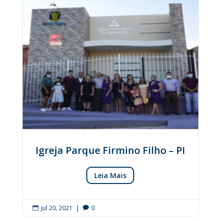
Igreja Parque Firmino Filho – PI
Leia Mais
jul 20, 2021
|
0

