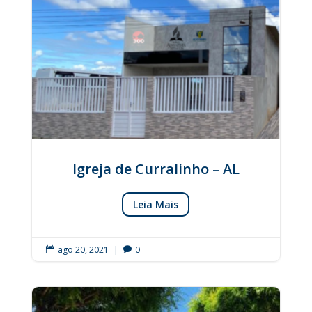
Igreja de Curralinho – AL
Leia Mais
ago 20, 2021
|
0

